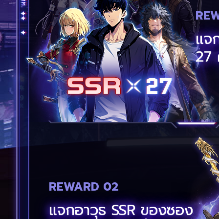
REW
แจก
27 ค
REWARD 02
แจกอาวุธ SSR ของซอง