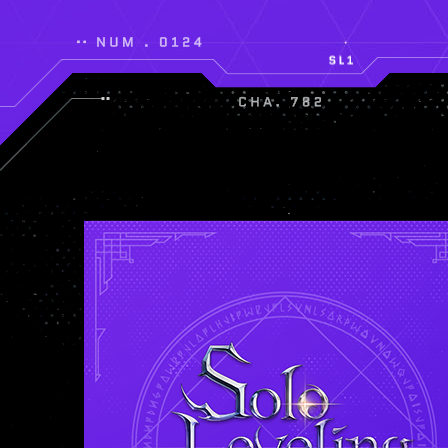
อาวุธหลักคือธนูพลังเวท โด
ที่สามารถกลายร่างเป็นอ
อย่างซองจินอู
ซึ่งหลอมรวมกับพ