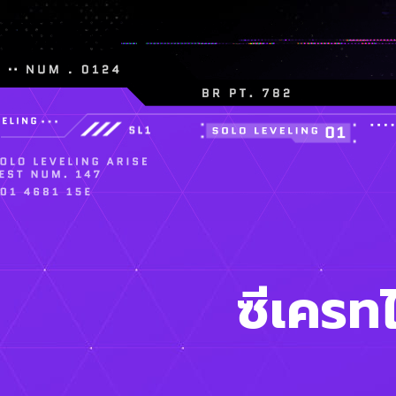
ซีเครท