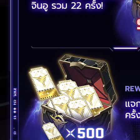
จินอู รวม 22 ครั้ง!
REW
แจก
ครั้ง